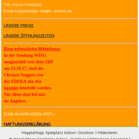
Tel.:05121/2063535
Email:hopplahopp-ids@t-online.de
UNSERE PREISE
UNSERE ÖFFNUNGZEITEN
Eine erfreuliche Mitteilung:
In der Sendung WISO,
ausgestrahlt von dem ZDF
am 23.10.17, sind die
Chicken Nuggets von
als die
der
EDEKA
besten
beurteilt worden.
Nur diese sind bei uns
im Angebot.
ZUM AUSDRUCKEN (PDF):
HAFTUNGSERKLÄRUNG
HopplaHopp Spielplatz Indoor-Outdoor | Hildesheim
NUTZUNGSORDNUNG