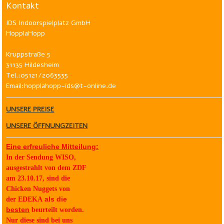
Kontakt
IDS Indoorspielplatz GmbH
HopplaHopp
Kruppstraße 5
31135 Hildesheim
Tel.:05121/2063535
Email:hopplahopp-ids@t-online.de
UNSERE PREISE
UNSERE ÖFFNUNGZEITEN
Eine erfreuliche Mitteilung:
In der Sendung WISO,
ausgestrahlt von dem ZDF
am 23.10.17, sind die
Chicken Nuggets von
als die
der
EDEKA
besten
beurteilt worden.
Nur diese sind bei uns