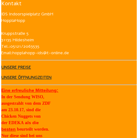
Kontakt
IDS Indoorspielplatz GmbH
HopplaHopp
Kruppstraße 5
31135 Hildesheim
Tel.:05121/2063535
Email:hopplahopp-ids@t-online.de
UNSERE PREISE
UNSERE ÖFFNUNGZEITEN
Eine erfreuliche Mitteilung:
In der Sendung WISO,
ausgestrahlt von dem ZDF
am 23.10.17, sind die
Chicken Nuggets von
als die
der
EDEKA
besten
beurteilt worden.
Nur diese sind bei uns